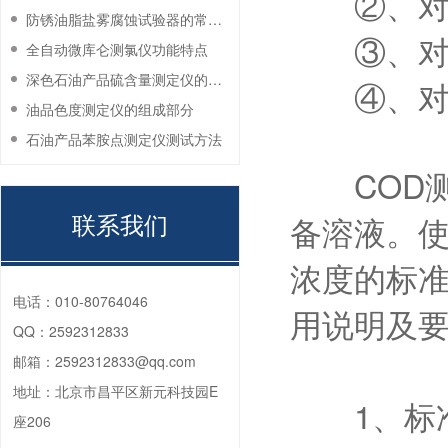
②、对学
防锈油脂盐雾腐蚀试验器的常见故障与解决方法
③、对化
全自动微库仑测氯仪功能特点
深色石油产品硫含量测定仪的工作环境要求
④、对仪
油品色度测定仪的组成部分
石油产品苯胺点测定仪测试方法
COD测定
联系我们
备溶液。
浓度的标
电话：
010-80764046
用说明及
QQ：
2592312833
邮箱：
2592312833@qq.com
地址：
北京市昌平区新元科技园E
1、标准
座206