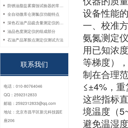
仪器的质
防锈油脂盐雾腐蚀试验器的常见故障与解决方法
设备性能
全自动微库仑测氯仪功能特点
一、校准
深色石油产品硫含量测定仪的工作环境要求
油品色度测定仪的组成部分
氨氮测定
石油产品苯胺点测定仪测试方法
用已知浓度的氨
等梯度）
联系我们
制在合理
≤±4%，重
电话：
010-80764046
QQ：
2592312833
这些指标
邮箱：
2592312833@qq.com
境温度（5
地址：
北京市昌平区新元科技园E
避免温湿
座206