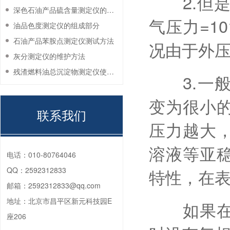
2.但是
深色石油产品硫含量测定仪的工作环境要求
气压力=1
油品色度测定仪的组成部分
石油产品苯胺点测定仪测试方法
况由于外
灰分测定仪的维护方法
残渣燃料油总沉淀物测定仪使用注意事项
3.一般
变为很小
联系我们
压力越大
溶液等亚
电话：
010-80764046
QQ：
2592312833
特性，在表
邮箱：
2592312833@qq.com
地址：
北京市昌平区新元科技园E
如果在液
座206