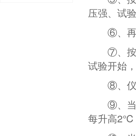
压强、试
⑥、再按
⑦、按下
试验开始
⑧、仪器
⑨、当温
每升高2℃