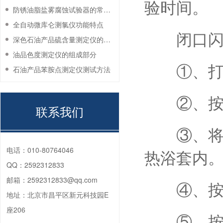
验时间。
防锈油脂盐雾腐蚀试验器的常见故障与解决方法
全自动微库仑测氯仪功能特点
闭口闪点
深色石油产品硫含量测定仪的工作环境要求
油品色度测定仪的组成部分
①、打开
石油产品苯胺点测定仪测试方法
②、按上
联系我们
③、将试
电话：
010-80764046
热浴套内
QQ：
2592312833
邮箱：
2592312833@qq.com
④、按确
地址：
北京市昌平区新元科技园E
座206
⑤、按移