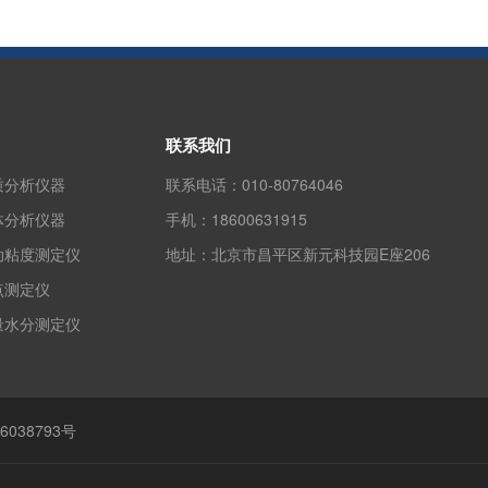
联系我们
质分析仪器
联系电话：
010-80764046
体分析仪器
手机：
18600631915
动粘度测定仪
地址：
北京市昌平区新元科技园E座206
点测定仪
量水分测定仪
6038793号