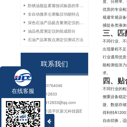
度、分辨率、
防锈油脂盐雾腐蚀试验器的常见故障与解决方法
优质的专业检
全自动微库仑测氯仪功能特点
规避常规设备
深色石油产品硫含量测定仪的工作环境要求
捕捉各类液体
三、匹
油品色度测定仪的组成部分
石油产品苯胺点测定仪测试方法
不同行业、不
出现量程不足
行业通用优质
联系我们
能检测低张力
求。
四、贴
电话：
010-80764046
不同行业的检
在线客服
QQ：
2592312833
侧重设备稳定
邮箱：
2592312833@qq.com
捷、数据存储
地址：
北京市昌平区新元科技园E
得利特A12
座206
自由切换，适