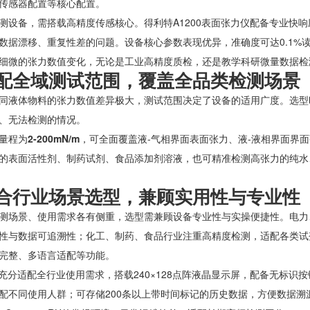
传感器配置等核心配置。
测设备，需搭载高精度传感核心。得利特A1200表面张力仪配备专业快
数据漂移、重复性差的问题。设备核心参数表现优异，准确度可达0.1%读数±
细微的张力数值变化，无论是工业高精度质检，还是教学科研微量数据检
配全域测试范围，覆盖全品类检测场景
同液体物料的张力数值差异极大，测试范围决定了设备的适用广度。选型
、无法检测的情况。
量程为
2-200mN/m
，可全面覆盖液-气相界面表面张力、液-液相界面界面
的表面活性剂、制药试剂、食品添加剂溶液，也可精准检测高张力的纯水
合行业场景选型，兼顾实用性与专业性
测场景、使用需求各有侧重，选型需兼顾设备专业性与实操便捷性。电力
性与数据可追溯性；化工、制药、食品行业注重高精度检测，适配各类试
完整、多语言适配等功能。
00充分适配全行业使用需求，搭载240×128点阵液晶显示屏，配备无标
配不同使用人群；可存储200条以上带时间标记的历史数据，方便数据