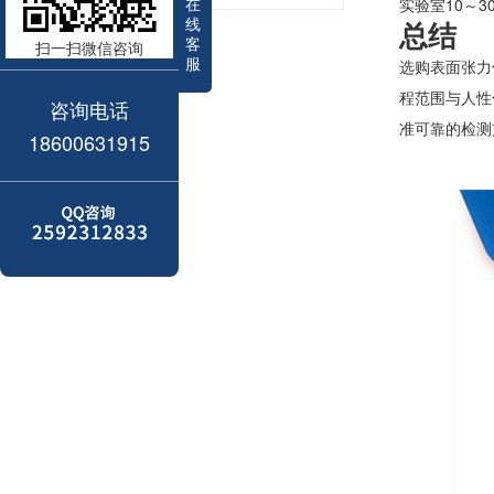
在
实验室10～
线
总结
客
扫一扫微信咨询
服
选购表面张力
程范围与人性
咨询电话
准可靠的检测
18600631915