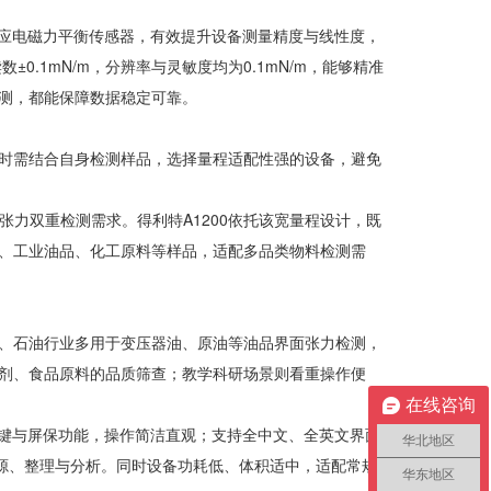
响应电磁力平衡传感器，有效提升设备测量精度与线性度，
0.1mN/m，分辨率与灵敏度均为0.1mN/m，能够精准
测，都能保障数据稳定可靠。
时需结合自身检测样品，选择量程适配性强的设备，避免
张力双重检测需求。得利特A1200依托该宽量程设计，既
、工业油品、化工原料等样品，适配多品类物料检测需
、石油行业多用于变压器油、原油等油品界面张力检测，
剂、食品原料的品质筛查；教学科研场景则看重操作便
在线咨询
识按键与屏保功能，操作简洁直观；支持全中文、全英文界面
华北地区
溯源、整理与分析。同时设备功耗低、体积适中，适配常规
华东地区