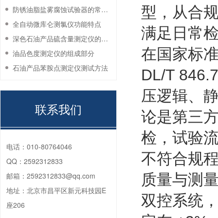
型，从合
防锈油脂盐雾腐蚀试验器的常见故障与解决方法
全自动微库仑测氯仪功能特点
满足日常
深色石油产品硫含量测定仪的工作环境要求
在
国家标
油品色度测定仪的组成部分
石油产品苯胺点测定仪测试方法
DL/T 8
压逻辑、
联系我们
论是第三
检，试验
电话：
010-80764046
不符合规
QQ：
2592312833
邮箱：
2592312833@qq.com
质量与测
地址：
北京市昌平区新元科技园E
双控系统，
座206