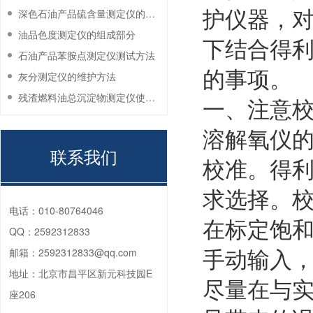
护仪器，
深色石油产品硫含量测定仪的工作环境要求
油品色度测定仪的组成部分
下结合得利
石油产品苯胺点测定仪测试方法
的事项。
灰分测定仪的维护方法
残渣燃料油总沉淀物测定仪使用注意事项
一、注意
溶解氧仪
联系我们
校准。得利
求选择。
电话：
010-80764046
在标定饱
QQ：
2592312833
手动输入
邮箱：
2592312833@qq.com
地址：
北京市昌平区新元科技园E
尽量在与
座206