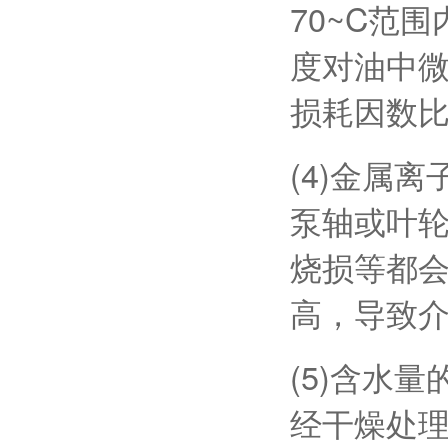
70~C范
度对油中
损耗因数
(4)金属
泵轴或叶轮
烧损等都会
高，导致
(5)含水
经干燥处