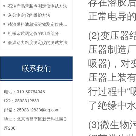
存在溶胶后
石油产品苯胺点测定仪测试方法
正常电导
灰分测定仪的维护方法
残渣燃料油总沉淀物测定仪使用注意事项
(2)变压
机械杂质测定仪的组成部分
低温动力粘度测定仪的测试方法
压器制造厂
吸器)，对
联系我们
压器上装
行过程中“
电话：
010-80764046
QQ：
2592312833
了绝缘中
邮箱：
2592312833@qq.com
地址：
北京市昌平区新元科技园E
(3)微生
座206