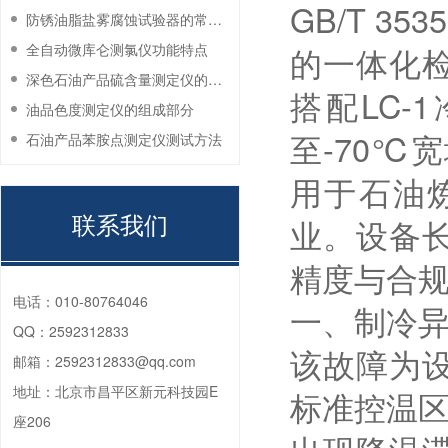
GB/T 35
防锈油脂盐雾腐蚀试验器的常见故障与解决方法
全自动微库仑测氯仪功能特点
的一体化
深色石油产品硫含量测定仪的工作环境要求
搭配LC
油品色度测定仪的组成部分
至-70℃
石油产品苯胺点测定仪测试方法
用于石油
联系我们
业。设备
精度与合
电话：
010-80764046
一、制冷
QQ：
2592312833
该故障为
邮箱：
2592312833@qq.com
地址：
北京市昌平区新元科技园E
标准控温区
座206