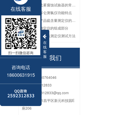
防锈油脂盐雾腐蚀试验器的常见故障与解决方法
在线客服
全自动微库仑测氯仪功能特点
深色石油产品硫含量测定仪的工作环境要求
油品色度测定仪的组成部分
石油产品苯胺点测定仪测试方法
在
线
客
扫一扫微信咨询
联系我们
服
咨询电话
18600631915
电话：
010-80764046
QQ：
2592312833
邮箱：
2592312833@qq.com
地址：
北京市昌平区新元科技园E
座206