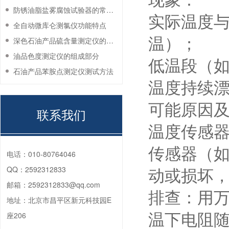
现象：
防锈油脂盐雾腐蚀试验器的常见故障与解决方法
实际温度与
全自动微库仑测氯仪功能特点
温）；
深色石油产品硫含量测定仪的工作环境要求
油品色度测定仪的组成部分
低温段（如
石油产品苯胺点测定仪测试方法
温度持续
可能原因
联系我们
温度传感
传感器（如
电话：
010-80764046
QQ：
2592312833
动或损坏
邮箱：
2592312833@qq.com
排查：用万
地址：
北京市昌平区新元科技园E
座206
温下电阻随