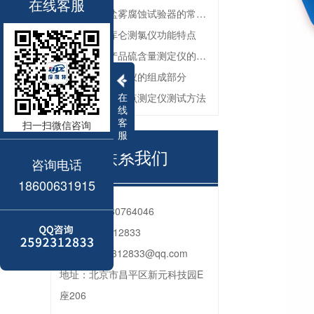
在线客服
防锈油脂盐雾腐蚀试验器的常见故障与解决方法
全自动微库仑测氯仪功能特点
深色石油产品硫含量测定仪的工作环境要求
油品色度测定仪的组成部分
在
石油产品苯胺点测定仪测试方法
线
客
扫一扫微信咨询
服
联系我们
咨询电话
18600631915
电话：
010-80764046
QQ：
2592312833
邮箱：
2592312833@qq.com
地址：
北京市昌平区新元科技园E
座206