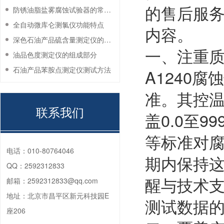
的售后服
防锈油脂盐雾腐蚀试验器的常见故障与解决方法
全自动微库仑测氯仪功能特点
内容。
深色石油产品硫含量测定仪的工作环境要求
一、注重
油品色度测定仪的组成部分
石油产品苯胺点测定仪测试方法
A1240
准。其控温
联系我们
盖0.0至9
等标准对
电话：
010-80764046
期内保持
QQ：
2592312833
醒与技术
邮箱：
2592312833@qq.com
地址：
北京市昌平区新元科技园E
测试数据
座206