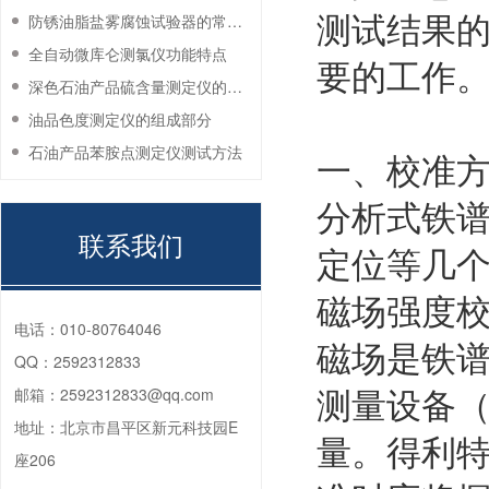
测试结果
防锈油脂盐雾腐蚀试验器的常见故障与解决方法
全自动微库仑测氯仪功能特点
要的工作
深色石油产品硫含量测定仪的工作环境要求
油品色度测定仪的组成部分
石油产品苯胺点测定仪测试方法
一、校准
分析式铁
联系我们
定位等几
磁场强度
电话：
010-80764046
磁场是铁
QQ：
2592312833
测量设备
邮箱：
2592312833@qq.com
地址：
北京市昌平区新元科技园E
量。得利特
座206