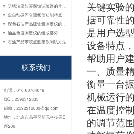
关键实验
防锈油脂盐雾腐蚀试验器的常见故障与解决方法
全自动微库仑测氯仪功能特点
据可靠性
深色石油产品硫含量测定仪的工作环境要求
是用户选
油品色度测定仪的组成部分
设备特点
石油产品苯胺点测定仪测试方法
帮助用户
联系我们
一、质量
衡量一台
电话：
010-80764046
机械运行
QQ：
2592312833
在温度控制
邮箱：
2592312833@qq.com
地址：
北京市昌平区新元科技园E
的调节范围
座206