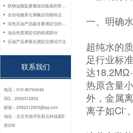
防锈油脂盐雾腐蚀试验器的常见故障与解决方法
全自动微库仑测氯仪功能特点
一、明确
深色石油产品硫含量测定仪的工作环境要求
油品色度测定仪的组成部分
石油产品苯胺点测定仪测试方法
超纯水的
足行业标准
联系我们
达18.2M
热原含量小于
电话：
010-80764046
外，金属离子
QQ：
2592312833
离子如Cl
邮箱：
2592312833@qq.com
地址：
北京市昌平区新元科技园E
座206