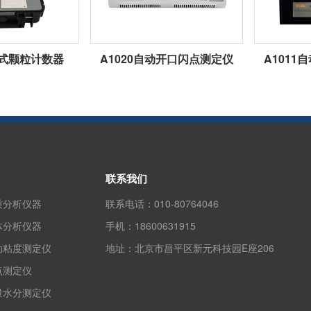
携式颗粒计数器
A1020自动开口闪点测定仪
A101
联系我们
质分析仪器
联系电话：
010-80764046
体分析仪器
手机：
18600631915
动粘度测定仪
地址：
北京市昌平区新元科技园E座206
点测定仪
量水分测定仪