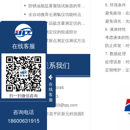
5. 环境条件
防锈油脂盐雾腐蚀试验器的常见故障与解决方法
避免振动：在
全自动微库仑测氯仪功能特点
避免强光：光
深色石油产品硫含量测定仪的工作环境要求
6. 液体特性
油品色度测定仪的组成部分
考虑液体的性
石油产品苯胺点测定仪测试方法
在线客服
防止挥发：对
7. 数据处理
处理误差：对
联系我们
定期维护：定
在
电话：
010-80764046
线
客
扫一扫微信咨询
QQ：
2592312833
服
邮箱：
2592312833@qq.com
咨询电话
地址：
北京市昌平区新元科技园E
18600631915
座206