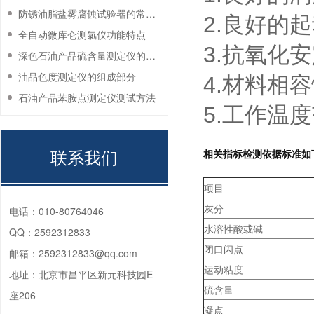
防锈油脂盐雾腐蚀试验器的常见故障与解决方法
2.良好的
全自动微库仑测氯仪功能特点
3.抗氧化
深色石油产品硫含量测定仪的工作环境要求
油品色度测定仪的组成部分
4.材料相
石油产品苯胺点测定仪测试方法
5.工作温
联系我们
相关指标检测依据标准如
项目
灰分
电话：
010-80764046
水溶性酸或碱
QQ：
2592312833
闭口闪点
邮箱：
2592312833@qq.com
运动粘度
地址：
北京市昌平区新元科技园E
硫含量
座206
凝点