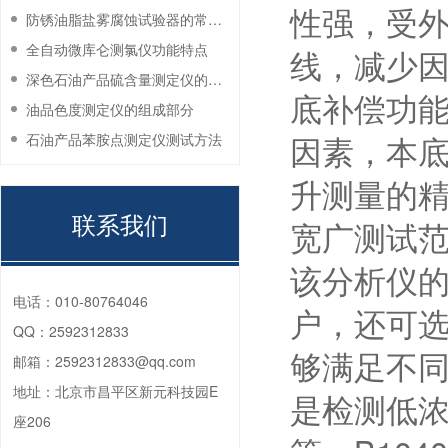
性强，受
防锈油脂盐雾腐蚀试验器的常见故障与解决方法
全自动微库仑测氯仪功能特点
线，减少
深色石油产品硫含量测定仪的工作环境要求
底补偿功
油品色度测定仪的组成部分
因素，本
石油产品苯胺点测定仪测试方法
升测量的
联系我们
宽广测试
该分析仪的测
电话：
010-80764046
户，还可选配
QQ：
2592312833
够满足不
邮箱：
2592312833@qq.com
地址：
北京市昌平区新元科技园E
是检测低
座206