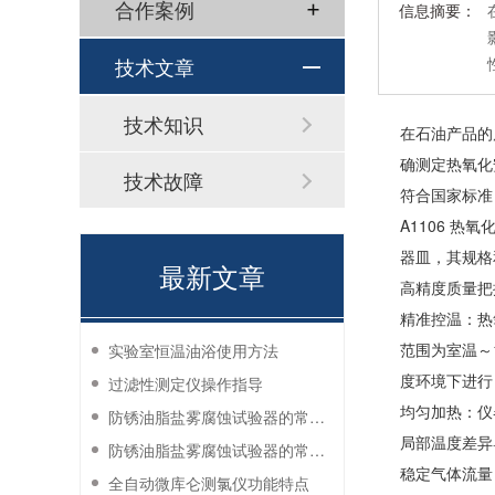
合作案例
信息摘要：
技术文章
技术知识
在石油产品的
确测定热氧化
技术故障
符合国家标准
A1106 
器皿，其规格
最新文章
高精度质量把
精准控温：热
范围为室温～
实验室恒温油浴使用方法
度环境下进行
过滤性测定仪操作指导
均匀加热：仪
防锈油脂盐雾腐蚀试验器的常见故障与解决方法
局部温度差异
防锈油脂盐雾腐蚀试验器的常见故障与解决方法
稳定气体流量
全自动微库仑测氯仪功能特点