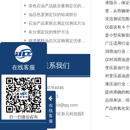
准指示，保证
深色石油产品硫含量测定仪的工作环境要求
变，从而确保
油品色度测定仪的组成部分
灵活测试范围
石油产品苯胺点测定仪测试方法
仪器设有 6
灰分测定仪的维护方法
是小型实验室
残渣燃料油总沉淀物测定仪使用注意事项
广泛适用行业
润滑油行业：
仪对润滑油进
联系我们
在线客服
变压器油行业
对变压器油进
液压油行业：
电话：
010-80764046
提供准确的检
QQ：
2592312833
总得来说，得
邮箱：
2592312833@qq.com
在
产品热氧化安
线
地址：
北京市昌平区新元科技园E
客
一。
扫一扫微信咨询
服
座206