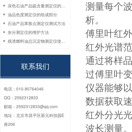
测量每个
深色石油产品硫含量测定仪的工作环境要求
油品色度测定仪的组成部分
析。
石油产品苯胺点测定仪测试方法
傅里叶红外
灰分测定仪的维护方法
残渣燃料油总沉淀物测定仪使用注意事项
红外光谱范
通过将样
联系我们
过傅里叶变
仪器能够
电话：
010-80764046
数据获取
QQ：
2592312833
邮箱：
2592312833@qq.com
红外分光
地址：
北京市昌平区新元科技园E
波长测量
座206