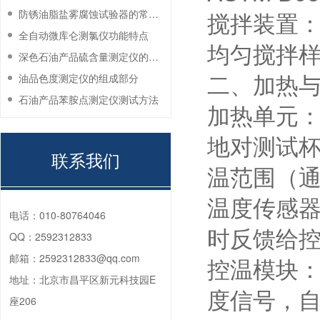
搅拌装置
防锈油脂盐雾腐蚀试验器的常见故障与解决方法
全自动微库仑测氯仪功能特点
均匀搅拌
深色石油产品硫含量测定仪的工作环境要求
二、加热
油品色度测定仪的组成部分
石油产品苯胺点测定仪测试方法
加热单元
地对测试
联系我们
温范围（通
温度传感器
电话：
010-80764046
时反馈给控
QQ：
2592312833
邮箱：
2592312833@qq.com
控温模块
地址：
北京市昌平区新元科技园E
度信号，
座206