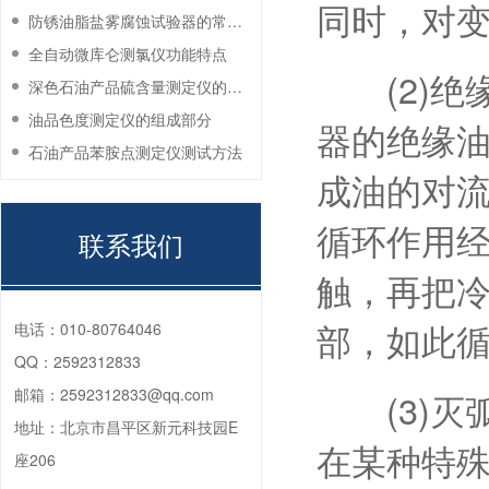
同时，对
防锈油脂盐雾腐蚀试验器的常见故障与解决方法
全自动微库仑测氯仪功能特点
(2)绝
深色石油产品硫含量测定仪的工作环境要求
油品色度测定仪的组成部分
器的绝缘
石油产品苯胺点测定仪测试方法
成油的对
循环作用
联系我们
触，再把
部，如此
电话：
010-80764046
QQ：
2592312833
邮箱：
2592312833@qq.com
(3)灭
地址：
北京市昌平区新元科技园E
在某种特
座206