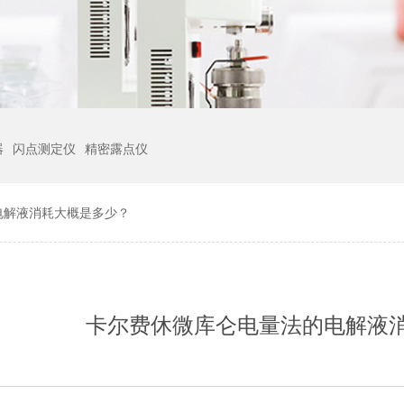
器
闪点测定仪
精密露点仪
电解液消耗大概是多少？
卡尔费休微库仑电量法的电解液