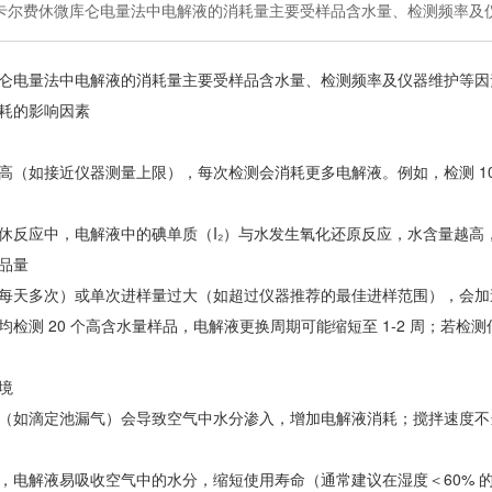
卡尔费休微库仑电量法中电解液的消耗量主要受样品含水量、检测频率及
仑电量法中电解液的消耗量主要受样品含水量、检测频率及仪器维护等因
耗的影响因素
高（如接近仪器测量上限），每次检测会消耗更多电解液。例如，检测 100
休反应中，电解液中的碘单质（I₂）与水发生氧化还原反应，水含量越高
品量
每天多次）或单次进样量过大（如超过仪器推荐的最佳进样范围），会加
均检测 20 个高含水量样品，电解液更换周期可能缩短至 1-2 周；若
境
（如滴定池漏气）会导致空气中水分渗入，增加电解液消耗；搅拌速度不
，电解液易吸收空气中的水分，缩短使用寿命（通常建议在湿度＜60% 