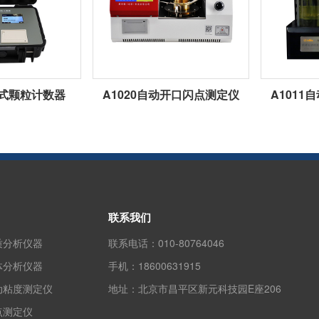
携式颗粒计数器
A1020自动开口闪点测定仪
A101
联系我们
质分析仪器
联系电话：
010-80764046
体分析仪器
手机：
18600631915
动粘度测定仪
地址：
北京市昌平区新元科技园E座206
点测定仪