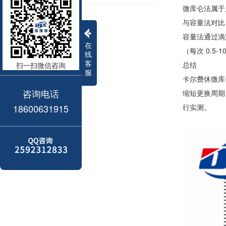
微库仑法属于
与容量法对比
容量法通过滴
在
（每次 0.5
线
客
总结
扫一扫微信咨询
服
卡尔费休微库
咨询电话
缩短更换周期
18600631915
行实测。