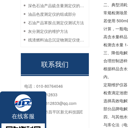
二、典型消耗
深色石油产品硫含量测定仪的工作环境要求
常规检测场景
油品色度测定仪的组成部分
若使用 500
石油产品苯胺点测定仪测试方法
计算，一瓶电解
灰分测定仪的维护方法
高含水量样品
残渣燃料油总沉淀物测定仪使用注意事项
检测含水量 1
三、降低电解
合理控制进样
联系我们
根据样品含水量
内。
定期维护仪器
电话：
010-80764046
检查滴定池密
QQ：
2592312833
选择高效电解
邮箱：
2592312833@qq.com
部分品牌电解
地址：
北京市昌平区新元科技园E
在线客服
四、与其他水
座206
与库仑法（电