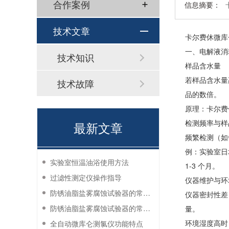
合作案例
信息摘要：
技术文章
卡尔费休微库
一、电解液消
技术知识
样品含水量
若样品含水量
技术故障
品的数倍。
原理：卡尔费
检测频率与样
最新文章
频繁检测（如
例：实验室日
实验室恒温油浴使用方法
1-3 个月。
过滤性测定仪操作指导
仪器维护与环
防锈油脂盐雾腐蚀试验器的常见故障与解决方法
仪器密封性差
防锈油脂盐雾腐蚀试验器的常见故障与解决方法
量。
环境湿度高时
全自动微库仑测氯仪功能特点