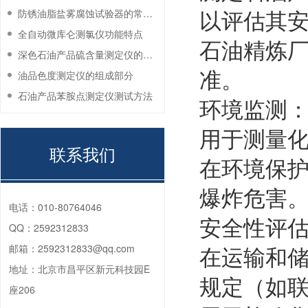
以评估其
防锈油脂盐雾腐蚀试验器的常见故障与解决方法
全自动微库仑测氯仪功能特点
石油精炼
深色石油产品硫含量测定仪的工作环境要求
准。
油品色度测定仪的组成部分
石油产品苯胺点测定仪测试方法
环境监测
用于测量
联系我们
在环境保
爆炸危害
电话：
010-80764046
安全性评
QQ：
2592312833
邮箱：
2592312833@qq.com
在运输和
地址：
北京市昌平区新元科技园E
规定（如
座206