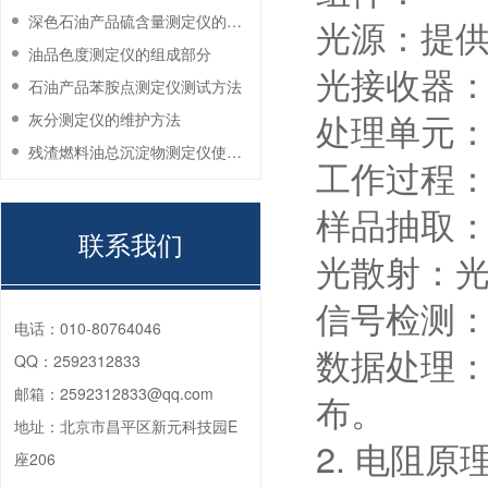
深色石油产品硫含量测定仪的工作环境要求
光源：提供
油品色度测定仪的组成部分
光接收器
石油产品苯胺点测定仪测试方法
处理单元
灰分测定仪的维护方法
残渣燃料油总沉淀物测定仪使用注意事项
工作过程
样品抽取
联系我们
光散射：
信号检测
电话：
010-80764046
数据处理
QQ：
2592312833
邮箱：
2592312833@qq.com
布。
地址：
北京市昌平区新元科技园E
2. 电阻原
座206