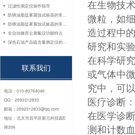
在生物技
过滤性测定仪操作指导
微粒，如
防锈油脂盐雾腐蚀试验器的常见故障与解决方法
防锈油脂盐雾腐蚀试验器的常见故障与解决方法
造过程中
全自动微库仑测氯仪功能特点
深色石油产品硫含量测定仪的工作环境要求
研究和实
在科学研
联系我们
或气体中
究中，可
电话：
010-80764046
医疗诊断
QQ：
2592312833
邮箱：
2592312833@qq.com
在医学诊
地址：
北京市昌平区新元科技园E
测和计数
座206