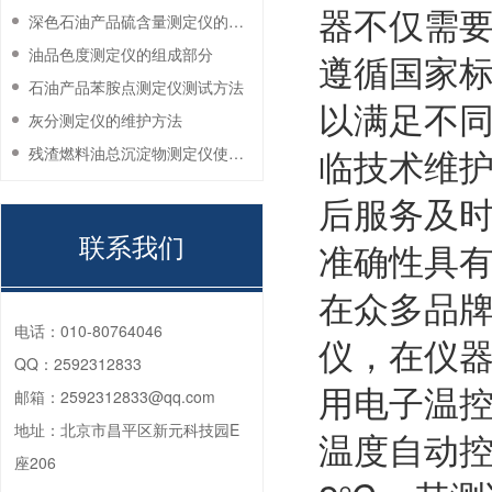
器不仅需
深色石油产品硫含量测定仪的工作环境要求
油品色度测定仪的组成部分
遵循国家标准
石油产品苯胺点测定仪测试方法
以满足不
灰分测定仪的维护方法
临技术维
残渣燃料油总沉淀物测定仪使用注意事项
后服务及
联系我们
准确性具
在众多品牌
电话：
010-80764046
仪，在仪
QQ：
2592312833
用电子温
邮箱：
2592312833@qq.com
地址：
北京市昌平区新元科技园E
温度自动控
座206