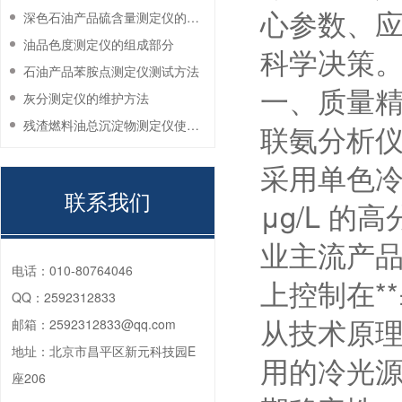
心参数、
深色石油产品硫含量测定仪的工作环境要求
油品色度测定仪的组成部分
科学决策
石油产品苯胺点测定仪测试方法
一、质量
灰分测定仪的维护方法
残渣燃料油总沉淀物测定仪使用注意事项
联氨分析仪
采用单色冷
联系我们
μg/L 的
业主流产品如
电话：
010-80764046
上控制在**
QQ：
2592312833
从技术原理
邮箱：
2592312833@qq.com
地址：
北京市昌平区新元科技园E
用的冷光
座206