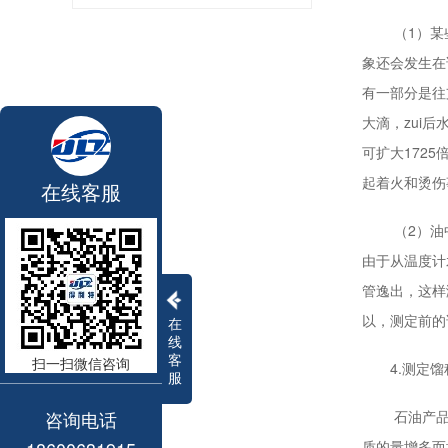
（1）某些
象还会发生在
有一部分是往
大滴，zui
可扩大172
起着火和烫伤
在线客服
（2）油中
由于从温度计
管逸出，这样
以，测定前的
在
线
客
扫一扫微信咨询
4.测定馏
服
咨询电话
石油产品馏
质的量增多而