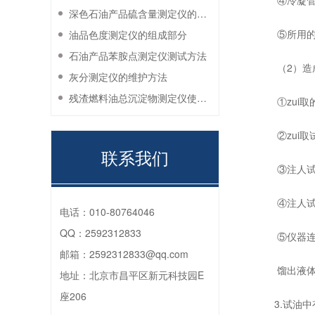
④冷凝管的
深色石油产品硫含量测定仪的工作环境要求
⑤所用的蒸
油品色度测定仪的组成部分
石油产品苯胺点测定仪测试方法
（2）造成
灰分测定仪的维护方法
残渣燃料油总沉淀物测定仪使用注意事项
①zui取的
②zui取
联系我们
③注人试油
④注人试油
电话：
010-80764046
QQ：
2592312833
⑤仪器连接
邮箱：
2592312833@qq.com
馏出液体积
地址：
北京市昌平区新元科技园E
座206
3.试油中