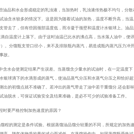
油品和水会形成稳定的乳浊液，当加热时，乳浊液传热极不均匀，分散在
试油含水较多的情况下。这是因为随着试油的加热，温度不断升高，当温
支管去了，但有些因颈部温度低，而冷凝于颈壁和温度计水银球上。油品
后水滴自温度计上落下。由于这时油温已比水的沸点高，当水落人油中，便
5倍）。分馏瓶支管口径小，来不及排除瓶内蒸汽，易造成瓶内蒸汽压力冲
事故。
含水会使测定结果产生误差。当蒸馏含少量水的试油时，在一定温度下，
水银球滴下的水滴形成的蒸气，使油品蒸气分压和水蒸气分压之和恰好超
测出的初馏点就不准确了。若冲出的蒸气带走了油中若干重馏分.还会影
试油脱水，可保证试验安全及结果准确，是必不可少的试验准备工作。
程时要严格控制加热速度的原因？
程的测定是条件试验。根据蒸馏油品馏分轻重的不同，所规定的加热速
增高，随气体物质的量的减少而减低。在蒸馏操作中，如因蒸馏瓶受热过