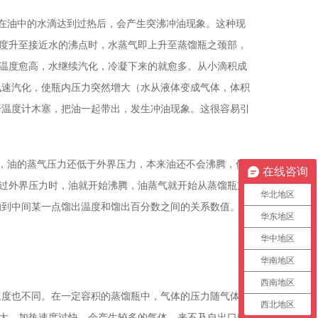
油中的水滴达到过热后，会产生突沸冲油现象。这种现
度升至接近水的沸点时，水蒸气即上升至蒸馏瓶之颈部，
温度愈高，水继续汽化，冷凝下来的就愈多。从小滴积成
讯速汽化，使瓶内压力突然增大（水从液体变成气体，体积
开温度计木塞，把油一起带出，发生冲油现象。这很容易引
油的蒸气压力还低于外界压力，本来油还不会沸腾，但
在线咨询
过外界压力时，油就开始沸腾，油蒸气就开始从蒸馏瓶支
华北地区
响到中间某一点馏出温度和馏出百分数之间的关系数值。所
华东地区
华中地区
华南地区
西南地区
度也不同。在一定容积的蒸馏瓶中，气体的压力随气体物
西北地区
大，加热速度过快，会产生较多的气体，来不及自出口管