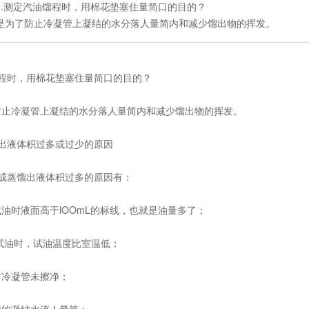
1.测定汽油馏程时，用棉花垫塞住量简口的目的？
是为了防止冷凝管上凝结的水分落人量简内和减少馏出物的挥发。
馏程时，用棉花垫塞住量简口的目的？
冷凝管上凝结的水分落人量简内和减少馏出物的挥发。
出液体积过多或过少的原因
蒸馏出液体积过多的原因有：
液面高于lOOmL的标线，也就是油量多了；
试油时，试油温度比室温低；
凝管未擦净；