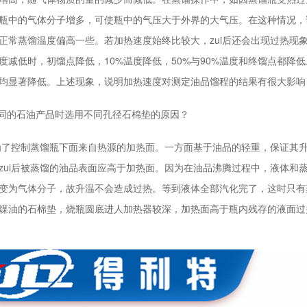
瓶中的气体分子增多，可使瓶中的气压大于外界的大气压。在这种情况，
正常蒸馏温度偏高一些。若加热速度始终比较大，zui后还会出现过热现
度减低时，初馏点降低，10%温度降低，50%与90%温度和终馏点都
均显著降低。上述现象，说明加热速度对测定油品馏程的结果有很大影响
同的石油产品时选用不同孔径石棉垫的原因？
控制蒸馏瓶下面来自热源的加热面。一方面基于油品的轻重，保证其升
zui后被蒸馏的油品表面应高于加热面。因为在油品沸腾过程中，液体和
变为气体分子，故升温不会造成过热。等到液体全部汽化完了，这时只有
煤油的石棉垫，烧瓶圆底进人加热器较深，加热面高于瓶内残存的液面过