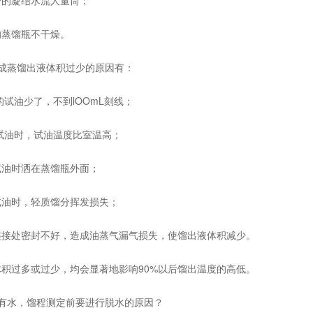
凝结水流人量筒；
馏瓶不干燥。
蒸馏出液体积过少的原因有：
试油少了，不到lOOmL刻线；
试油时，试油温度比室温高；
时洒在蒸馏瓶外面；
时，轻质馏分挥发损失；
处密封不好，造成油蒸气漏气损失，使馏出液体积减少。
过多或过少，均会显著地影响90%以后馏出温度的高低。
有水，馏程测定前要进行脱水的原因？