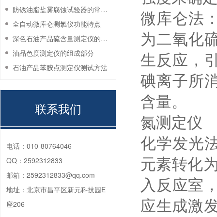
防锈油脂盐雾腐蚀试验器的常见故障与解决方法
微库仑法
全自动微库仑测氯仪功能特点
为二氧化
深色石油产品硫含量测定仪的工作环境要求
生反应，
油品色度测定仪的组成部分
石油产品苯胺点测定仪测试方法
碘离子所
含量。
联系我们
氮测定仪
化学发光
电话：
010-80764046
元素转化
QQ：
2592312833
邮箱：
2592312833@qq.com
入反应室
地址：
北京市昌平区新元科技园E
应生成激发
座206