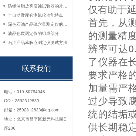
仅有助于
防锈油脂盐雾腐蚀试验器的常见故障与解决方法
全自动微库仑测氯仪功能特点
首先，从
深色石油产品硫含量测定仪的工作环境要求
的测量精度
油品色度测定仪的组成部分
石油产品苯胺点测定仪测试方法
辨率可达0
了仪器在
联系我们
要求严格
加量需严
电话：
010-80764046
过少导致
QQ：
2592312833
统的结垢
邮箱：
2592312833@qq.com
地址：
北京市昌平区新元科技园E
供长期稳
座206