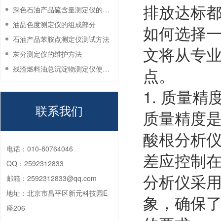
排放达标
深色石油产品硫含量测定仪的工作环境要求
油品色度测定仪的组成部分
如何选择
石油产品苯胺点测定仪测试方法
文将从专
灰分测定仪的维护方法
残渣燃料油总沉淀物测定仪使用注意事项
点。
1. 质量
联系我们
质量精度
酸根分析
电话：
010-80764046
差应控制在
QQ：
2592312833
分析仪采
邮箱：
2592312833@qq.com
地址：
北京市昌平区新元科技园E
象，确保
座206