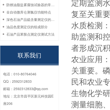
定期监测
防锈油脂盐雾腐蚀试验器的常见故障与解决方法
复至关重
全自动微库仑测氯仪功能特点
深色石油产品硫含量测定仪的工作环境要求
水质检测
油品色度测定仪的组成部分
助监测和
石油产品苯胺点测定仪测试方法
者形成沉
联系我们
农业应用
关重要。
电话：
010-80764046
民和农业
QQ：
2592312833
邮箱：
2592312833@qq.com
生物化学
地址：
北京市昌平区新元科技园E
测量细胞
座206