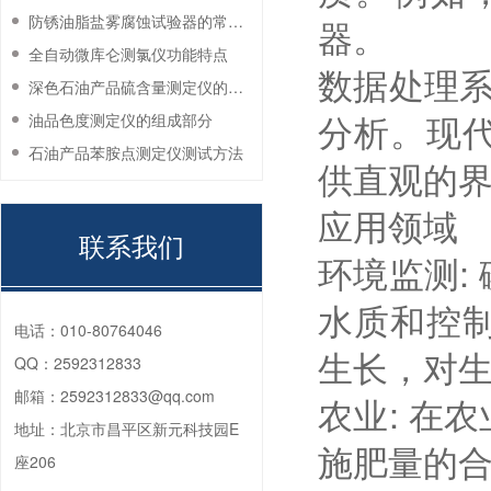
防锈油脂盐雾腐蚀试验器的常见故障与解决方法
器。
全自动微库仑测氯仪功能特点
数据处理系
深色石油产品硫含量测定仪的工作环境要求
分析。现
油品色度测定仪的组成部分
石油产品苯胺点测定仪测试方法
供直观的
应用领域
联系我们
环境监测:
水质和控
电话：
010-80764046
生长，对
QQ：
2592312833
邮箱：
2592312833@qq.com
农业: 在
地址：
北京市昌平区新元科技园E
施肥量的
座206