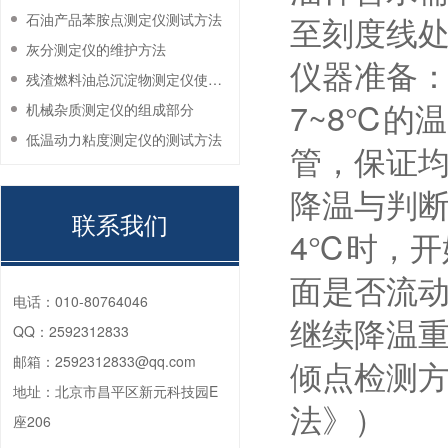
至刻度线
石油产品苯胺点测定仪测试方法
灰分测定仪的维护方法
仪器准备
残渣燃料油总沉淀物测定仪使用注意事项
7~8℃的
机械杂质测定仪的组成部分
低温动力粘度测定仪的测试方法
管，保证
降温与判
联系我们
4℃时，开始
面是否流
电话：
010-80764046
继续降温
QQ：
2592312833
邮箱：
2592312833@qq.com
倾点检测方法
地址：
北京市昌平区新元科技园E
法》）
座206