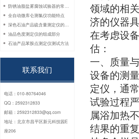
领域的相
防锈油脂盐雾腐蚀试验器的常见故障与解决方法
全自动微库仑测氯仪功能特点
济的仪器
深色石油产品硫含量测定仪的工作环境要求
在考虑设
油品色度测定仪的组成部分
石油产品苯胺点测定仪测试方法
估：
一、质量
联系我们
设备的测
定仪，通常
电话：
010-80764046
试验过程
QQ：
2592312833
属浴加热
邮箱：
2592312833@qq.com
地址：
北京市昌平区新元科技园E
结果的重
座206