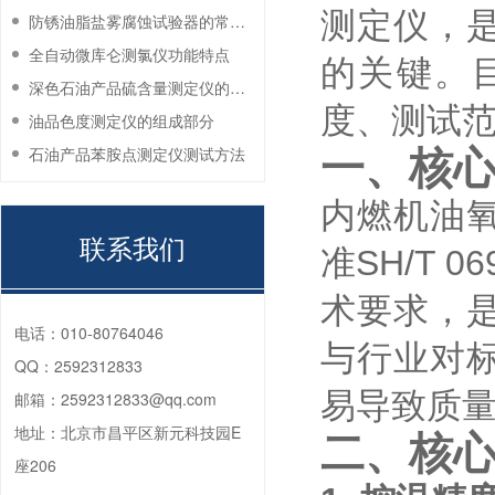
测定仪，
防锈油脂盐雾腐蚀试验器的常见故障与解决方法
全自动微库仑测氯仪功能特点
的关键。
深色石油产品硫含量测定仪的工作环境要求
度、测试
油品色度测定仪的组成部分
石油产品苯胺点测定仪测试方法
一、核
内燃机油
联系我们
准SH/T
术要求，
电话：
010-80764046
与行业对
QQ：
2592312833
易导致质
邮箱：
2592312833@qq.com
地址：
北京市昌平区新元科技园E
二、核
座206