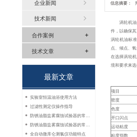
企业新闻
信息摘要：
技术新闻
涡轮机油
件，以确保其
合作案例
涡轮机油标
点、倾点、氧
技术文章
在选择涡轮机
境和要求来选
最新文章
项目
实验室恒温油浴使用方法
密度
过滤性测定仪操作指导
色度
防锈油脂盐雾腐蚀试验器的常见故障与解决方法
开口闪点
防锈油脂盐雾腐蚀试验器的常见故障与解决方法
运动粘度
全自动微库仑测氯仪功能特点
粘度指数