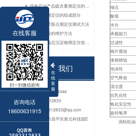
深色石油产品硫含量测定仪的工作环境要求
倾点
油品色度测定仪的组成部分
酸值
石油产品苯胺点测定仪测试方法
水分
在线客服
灰分测定仪的维护方法
承载能力
残渣燃料油总沉淀物测定仪使用注意事项
过滤性
铜片腐蚀
液相锈蚀
联系我们
泡沫性
在
空气释放
线
客
扫一扫微信咨询
清洁度
服
电话：
010-80764046
抗乳化性
QQ：
2592312833
咨询电话
氧化安定性
邮箱：
2592312833@qq.com
18600631915
旋转氧弹
地址：
北京市昌平区新元科技园E
涡轮机油
座206