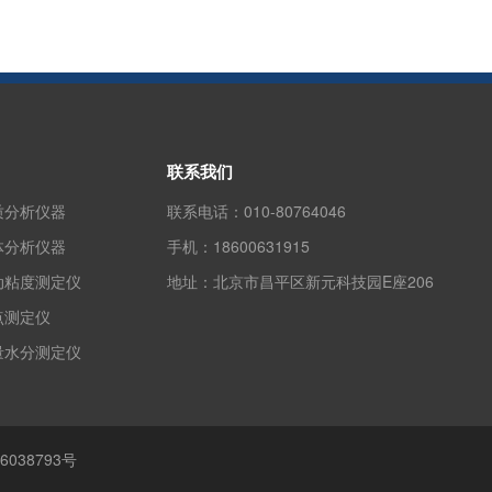
联系我们
质分析仪器
联系电话：
010-80764046
体分析仪器
手机：
18600631915
动粘度测定仪
地址：
北京市昌平区新元科技园E座206
点测定仪
量水分测定仪
6038793号