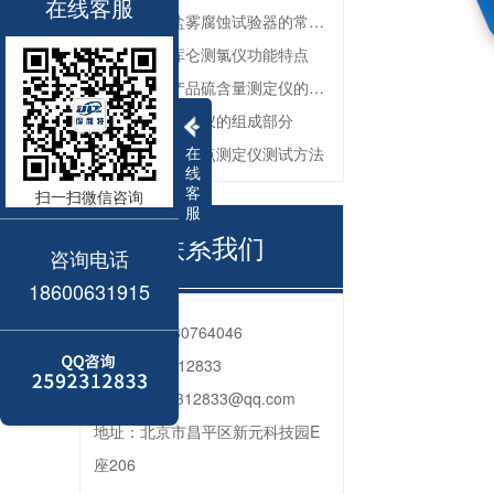
在线客服
防锈油脂盐雾腐蚀试验器的常见故障与解决方法
全自动微库仑测氯仪功能特点
深色石油产品硫含量测定仪的工作环境要求
油品色度测定仪的组成部分
在
石油产品苯胺点测定仪测试方法
线
客
扫一扫微信咨询
服
联系我们
咨询电话
18600631915
电话：
010-80764046
QQ：
2592312833
邮箱：
2592312833@qq.com
地址：
北京市昌平区新元科技园E
座206