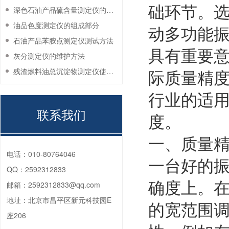
础环节。
深色石油产品硫含量测定仪的工作环境要求
油品色度测定仪的组成部分
动多功能
石油产品苯胺点测定仪测试方法
具有重要
灰分测定仪的维护方法
际质量精
残渣燃料油总沉淀物测定仪使用注意事项
行业的适
联系我们
度。
一、质量
电话：
010-80764046
一台好的
QQ：
2592312833
确度上。在
邮箱：
2592312833@qq.com
地址：
北京市昌平区新元科技园E
的宽范围
座206