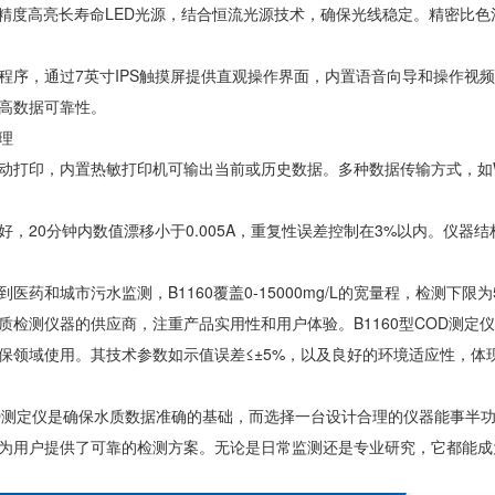
用高精度高亮长寿命LED光源，结合恒流光源技术，确保光线稳定。精密比
程序，通过7英寸IPS触摸屏提供直观操作界面，内置语音向导和操作视
高数据可靠性。
理
动打印，内置热敏打印机可输出当前或历史数据。多种数据传输方式，如WIF
好，20分钟内数值漂移小于0.005A，重复性误差控制在3%以内。仪
医药和城市污水监测，B1160覆盖0-15000mg/L的宽量程，检测下限
质检测仪器的供应商，注重产品实用性和用户体验。B1160型COD测
保领域使用。其技术参数如示值误差≤±5%，以及良好的环境适应性，体
D测定仪是确保水质数据准确的基础，而选择一台设计合理的仪器能事半功倍
为用户提供了可靠的检测方案。无论是日常监测还是专业研究，它都能成