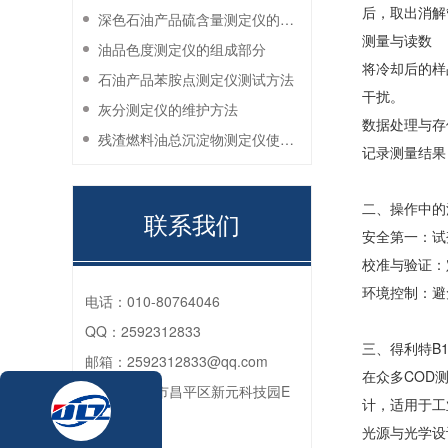
后，取出消解
深色石油产品硫含量测定仪的工作环境要求
测量与读数
油品色度测定仪的组成部分
将冷却后的样
石油产品苯胺点测定仪测试方法
干扰。
灰分测定仪的维护方法
数据处理与存
残渣燃料油总沉淀物测定仪使用注意事项
记录测量结果
二、操作中的
联系我们
安全第一：试
校准与验证：
环境控制：避
电话：
010-80764046
QQ：
2592312833
三、得利特B1
邮箱：
2592312833@qq.com
在众多COD测
地址：
北京市昌平区新元科技园E
计，适用于工
座206
光源与光学设