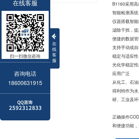
在线客服
B1160采
智能检测系统
仪器搭载智能
滤除干扰，提
便捷的数据管
在
支持手动或自
线
客
扫一扫微信咨询
稳定与适应性
服
光化学稳定性
咨询电话
应用广泛
18600631915
从化工、石油到
得利特作为水
研、工业及环
正确操作CO
和便捷功能，