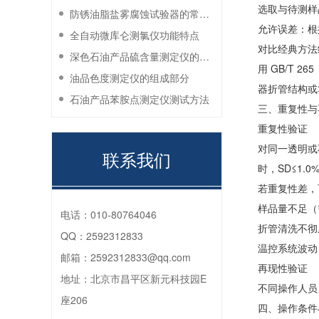
选取与待测样
防锈油脂盐雾腐蚀试验器的常见故障与解决方法
允许误差：根
全自动微库仑测氯仪功能特点
对比经典方法
深色石油产品硫含量测定仪的工作环境要求
用 GB/T 
油品色度测定仪的组成部分
器折管结构或
石油产品苯胺点测定仪测试方法
三、重复性与
重复性验证
对同一透明或不
联系我们
时，SD≤1.0
若重复性差，
样品量不足（需
电话：
010-80764046
折管清洗不彻
QQ：
2592312833
温控系统波动（
邮箱：
2592312833@qq.com
再现性验证
地址：
北京市昌平区新元科技园E
不同操作人员
座206
四、操作条件