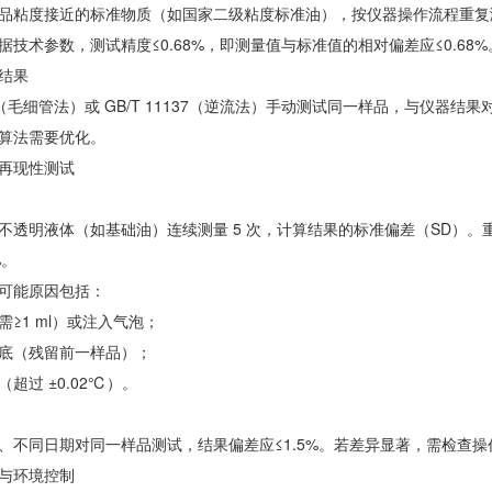
品粘度接近的标准物质（如国家二级粘度标准油），按仪器操作流程重复测
据技术参数，测试精度≤0.68%，即测量值与标准值的相对偏差应≤0.6
结果
265（毛细管法）或 GB/T 11137（逆流法）手动测试同一样品，与仪器
算法需要优化。
再现性测试
透明液体（如基础油）连续测量 5 次，计算结果的标准偏差（SD）。重复性要求：粘
%。
可能原因包括：
≥1 ml）或注入气泡；
底（残留前一样品）；
超过 ±0.02℃）。
、不同日期对同一样品测试，结果偏差应≤1.5%。若差异显著，需检查
与环境控制