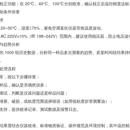
校正功能：在 20℃、40℃、100℃分别校准，确认校正后温控精度达标
助条件排查
求
 20~30℃，湿度≤70%，避免空调直吹仪器导致温度波动。
AC 220V±10%（即 198~242V）范围内，建议使用稳压器，防止电
与趋势分析
的 1000 组历史数据，分析同一样品多次测量的趋势。若某时间段结果
。
处理流程
常，按以下步骤排查：
样品，确认是否偶然误差；
测试，判断是仪器问题还是样品问题；
堵塞、破损，或粘度范围选择错误（如用低粘度折管测重油）；
支持，提供校准记录、测试数据及报警日志。
结果需结合仪器校准、标准物质验证、操作规范及环境控制，其中温控精