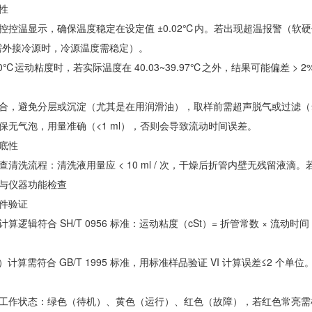
性
控控温显示，确保温度稳定在设定值 ±0.02℃内。若出现超温报警（
需外接冷源时，冷源温度需稳定）。
0℃运动粘度时，若实际温度在 40.03~39.97℃之外，结果可能偏差 > 2
合，避免分层或沉淀（尤其是在用润滑油），取样前需超声脱气或过滤（≤0.
保无气泡，用量准确（<1 ml），否则会导致流动时间误差。
底性
查清洗流程：清洗液用量应 < 10 ml / 次，干燥后折管内壁无残留液
与仪器功能检查
件验证
算逻辑符合 SH/T 0956 标准：运动粘度（cSt）= 折管常数 × 
）计算需符合 GB/T 1995 标准，用标准样品验证 VI 计算误差≤2 个单位
工作状态：绿色（待机）、黄色（运行）、红色（故障），若红色常亮需