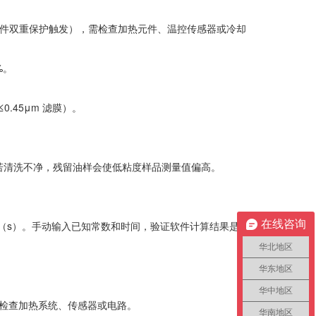
软硬件双重保护触发），需检查加热元件、温控传感器或冷却
%。
45μm 滤膜）。
滴。若清洗不净，残留油样会使低粘度样品测量值偏高。
在线咨询
流动时间（s）。手动输入已知常数和时间，验证软件计算结果是否
华北地区
。
华东地区
华中地区
检查加热系统、传感器或电路。
华南地区