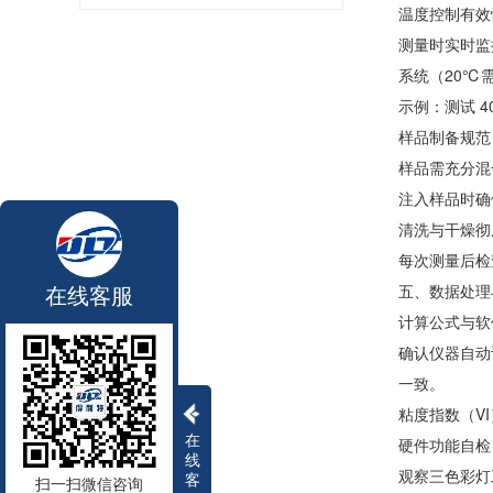
温度控制有效
测量时实时监
系统（20℃
示例：测试 4
样品制备规范
样品需充分混
注入样品时确
清洗与干燥彻
每次测量后检
在线客服
五、数据处理
计算公式与软
确认仪器自动计
一致。
粘度指数（VI
在
硬件功能自检
线
观察三色彩灯
客
扫一扫微信咨询