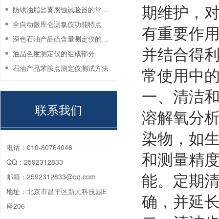
期维护，
防锈油脂盐雾腐蚀试验器的常见故障与解决方法
全自动微库仑测氯仪功能特点
有重要作
深色石油产品硫含量测定仪的工作环境要求
并结合得利
油品色度测定仪的组成部分
石油产品苯胺点测定仪测试方法
常使用中
一、清洁
联系我们
溶解氧分
染物，如
电话：
010-80764046
和测量精
QQ：
2592312833
能。定期
邮箱：
2592312833@qq.com
地址：
北京市昌平区新元科技园E
确，并延
座206