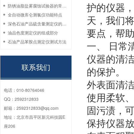
护的仪器
防锈油脂盐雾腐蚀试验器的常见故障与解决方法
全自动微库仑测氯仪功能特点
天，我们
深色石油产品硫含量测定仪的工作环境要求
要点，帮
油品色度测定仪的组成部分
石油产品苯胺点测定仪测试方法
一、 日常
仪器的清
联系我们
的保护。
外表面清
电话：
010-80764046
使用柔软
QQ：
2592312833
固污渍，
邮箱：
2592312833@qq.com
地址：
北京市昌平区新元科技园E
保持仪器
座206