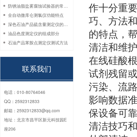
作十分重
防锈油脂盐雾腐蚀试验器的常见故障与解决方法
全自动微库仑测氯仪功能特点
巧、方法和
深色石油产品硫含量测定仪的工作环境要求
的特点，
油品色度测定仪的组成部分
石油产品苯胺点测定仪测试方法
清洁和维
在线硅酸
联系我们
试剂残留
污染、流
电话：
010-80764046
影响数据
QQ：
2592312833
保设备可
邮箱：
2592312833@qq.com
地址：
北京市昌平区新元科技园E
清洁技巧
座206