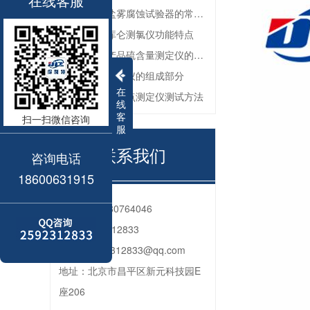
在线客服
防锈油脂盐雾腐蚀试验器的常见故障与解决方法
全自动微库仑测氯仪功能特点
深色石油产品硫含量测定仪的工作环境要求
油品色度测定仪的组成部分
在
石油产品苯胺点测定仪测试方法
线
客
扫一扫微信咨询
服
联系我们
咨询电话
18600631915
电话：
010-80764046
QQ：
2592312833
邮箱：
2592312833@qq.com
地址：
北京市昌平区新元科技园E
座206