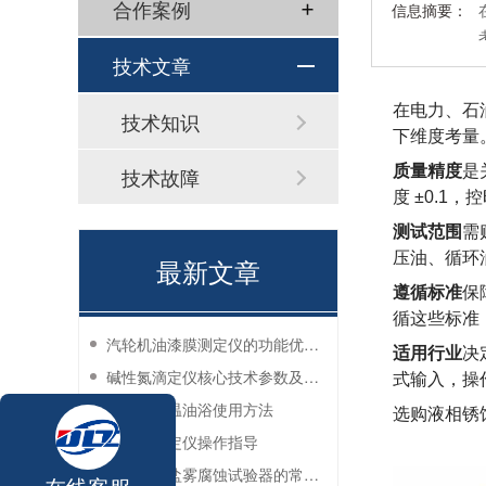
合作案例
信息摘要：
技术文章
在电力、石
技术知识
下维度考量
质量精度
是
技术故障
度 ±0.1
测试范围
需
压油、循环
最新文章
遵循标准
保
循这些标准
汽轮机油漆膜测定仪的功能优势有哪些？
适用行业
决
碱性氮滴定仪核心技术参数及应用说明
式输入，操
实验室恒温油浴使用方法
选购液相锈
过滤性测定仪操作指导
防锈油脂盐雾腐蚀试验器的常见故障与解决方法