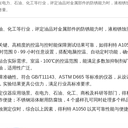
在电力、石油、化工等行业，评定油品对金属部件的防锈能力时，液相锈
考量。
油、化工等行业，评定油品对金属部件的防锈能力时，液相锈蚀
。
关键。高精度的控温与控时能保障测试结果可靠，如得利特 A1050
，控时范围 0 - 99 小时任意设置，搭配电脑控温、自动定时功能
贴合实际需求。室温 - 100℃的控温范围，能满足多数加抑制
油，适用性广泛。
障准确性。符合 GB/T11143、ASTM D665 等标准的仪器，
，实验结果更具公信力，满足行业高标准要求。
定仪器应用场景。在电力、石油、化工、商检及科研等部门，得利特
作便捷；不锈钢浴体耐用防腐蚀，4 个盛样孔可同时处理多个样
蚀测定仪时，综合以上因素，得利特 A1050 以其可靠性能与