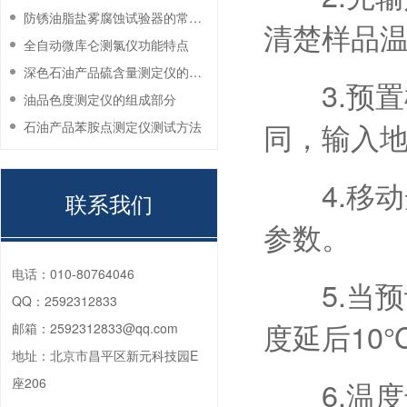
防锈油脂盐雾腐蚀试验器的常见故障与解决方法
清楚样品
全自动微库仑测氯仪功能特点
深色石油产品硫含量测定仪的工作环境要求
3.预置
油品色度测定仪的组成部分
同，输入
石油产品苯胺点测定仪测试方法
4.移动光
联系我们
参数。
电话：
010-80764046
5.当预
QQ：
2592312833
度延后10
邮箱：
2592312833@qq.com
地址：
北京市昌平区新元科技园E
座206
6.温度