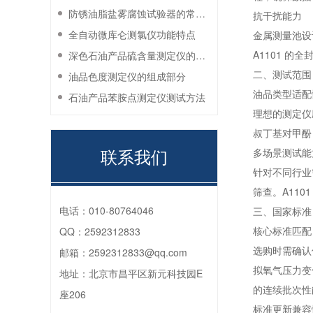
防锈油脂盐雾腐蚀试验器的常见故障与解决方法
抗干扰能力
全自动微库仑测氯仪功能特点
金属测量池设
A1101 
深色石油产品硫含量测定仪的工作环境要求
二、测试范围
油品色度测定仪的组成部分
油品类型适配
石油产品苯胺点测定仪测试方法
理想的测定仪
叔丁基对甲酚
联系我们
多场景测试能
针对不同行业
筛查。A11
电话：
010-80764046
三、国家标准
核心标准匹配
QQ：
2592312833
选购时需确认仪
邮箱：
2592312833@qq.com
拟氧气压力变化
地址：
北京市昌平区新元科技园E
的连续批次性
座206
标准更新兼容