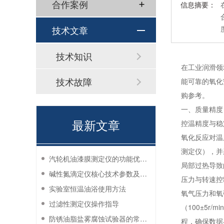
合作案例
信息摘要：
技术文章
技术知识
在工业润滑领
技术故障
能可靠的氧化
购参考。
一、质量精度
最新文章
控温精度与稳
氧化反应对温
测定仪），并
汽轮机油漆膜测定仪的功能优势有哪些？
局部过热导致
碱性氮滴定仪核心技术参数及应用说明
压力与转速控
实验室恒温油浴使用方法
氧气压力和氧
过滤性测定仪操作指导
（100±5r
防锈油脂盐雾腐蚀试验器的常见故障与解决方法
程，确保数据