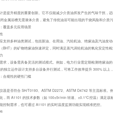
计是提升精度的重要创新。它不仅能减少介质油挥发产生的气味干扰，还
的全封闭金属浴槽无需液体介质，避免了传统油浴可能出现的干烧风险和介质
：覆盖多元应用场景
性
应支持多种油类测试，包括新油、在用油、汽轮机油、绝缘油及汽油发动机油等。
（BHT）的矿物绝缘油快速评定，同时满足蒸汽涡轮机油的氧化安定性
力
需求，设备需具备灵活的测试模式。例如，电力行业需定期检测绝缘油的
01 的独立运作设计支持多台设备并行测试，可将工作效率提升 300% 
：合规性的硬性门槛
器是否符合 SH/T0193、ASTM D2272、ASTM D4742 等主流标准
，而 A1101 的技术参数（如 100±5r/min 转速、±0.1℃控温）满足该
能控制需求，也可通过 A1101 的实时温度监测功能实现精准把控。
性