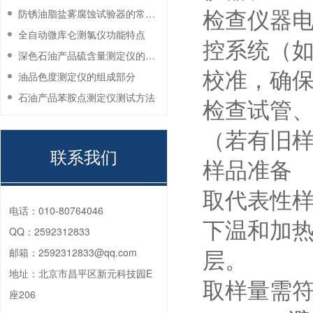
防锈油脂盐雾腐蚀试验器的常见故障与解决方法
检查仪器
全自动微库仑测氯仪功能特点
控系统（
深色石油产品硫含量测定仪的工作环境要求
校准，确保
油品色度测定仪的组成部分
石油产品苯胺点测定仪测试方法
检查试管
（若有旧
联系我们
样品准备
取代表性样
电话：
010-80764046
下温和加
QQ：
2592312833
邮箱：
2592312833@qq.com
层。
地址：
北京市昌平区新元科技园E
取样量需
座206